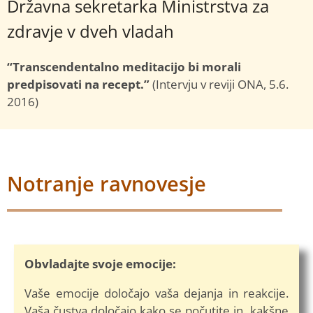
Državna sekretarka Ministrstva za
zdravje v dveh vladah
“Transcendentalno meditacijo bi morali
predpisovati na recept.”
(Intervju v reviji ONA, 5.6.
2016)
Notranje ravnovesje
Obvladajte svoje emocije:
Vaše emocije določajo vaša dejanja in reakcije.
Vaša čustva določajo kako se počutite in kakšne