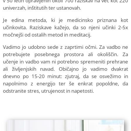
v 50 letih opravljenih okoli 700 raziskav na več kot 220
univerzah, inštitutih ter ustanovah.
Je edina metoda, ki je medicinsko priznana kot
učinkovita. Raziskave kažejo, da so njeni učinki 2-5x
močnejši od ostalih metod in meditacij.
Vadimo jo udobno sede z zaprtimi očmi. Za vadbo ne
potrebujete posebnega prostora ali okoliščin. Za
učenje in vadbo vam ni potrebno spremeniti prehrane
ali življenjskih navad. Običajno jo vadimo dvakrat
dnevno po 15-20 minut: zjutraj, da se osvežimo in
napolnimo z energijo ter še enkrat popoldne, da
odstranite stres, utrujenost in napetosti.