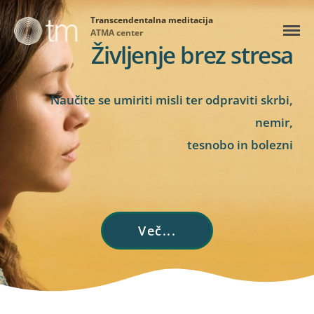
Transcendentalna meditacija
ATMA center
Življenje brez stresa
Naučite se umiriti misli ter odpraviti skrbi,
nemir,
tesnobo in bolezni
Več...
Domov
Kaj je TM