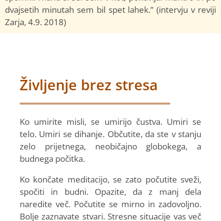
dvajsetih minutah sem bil spet lahek.” (intervju v reviji
Zarja, 4.9. 2018)
Življenje brez stresa
Ko umirite misli, se umirijo čustva. Umiri se
telo. Umiri se dihanje. Občutite, da ste v stanju
zelo prijetnega, neobičajno globokega, a
budnega počitka.
Ko končate meditacijo, se zato počutite sveži,
spočiti in budni. Opazite, da z manj dela
naredite več. Počutite se mirno in zadovoljno.
Bolje zaznavate stvari. Stresne situacije vas več