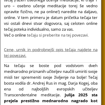
uro – osebno učenje meditacije torej še vedno
opravite fizično, ne pa online!) naredite na daljavo,
online. V tem primeru je datum pričetka tečaja ter
vsi ostali dnevi stvar dogovora, saj celoten online
tečaj poteka individualno, samo za vas.
Več o online
tečaju si preberite na tej povezavi.
Cene, urnik in podrobnejši opis tečaja najdete na
tej povezavi.
Na tečaju se boste pod vodstvom dveh
mednarodno priznanih učiteljev naučili umiriti svoje
misli ter spremeniti svoje življenje na bolje! Tečaj
bosta vodila dr. Andrej Rus in mag. Darja Kogej, oba
ena od najboljših evropskih učiteljev
Transcendentalne meditacije.
Julija 2025 sta
prejela prestižno mednarodno nagrado kot