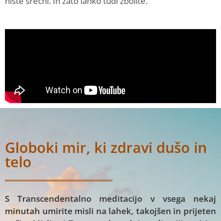
niste srečni. In zato lahko tudi zbolite.
Globoki mir, ki zdravi dušo in
telo
S Transcendentalno meditacijo v vsega nekaj
minutah umirite misli na lahek, takojšen in prijeten