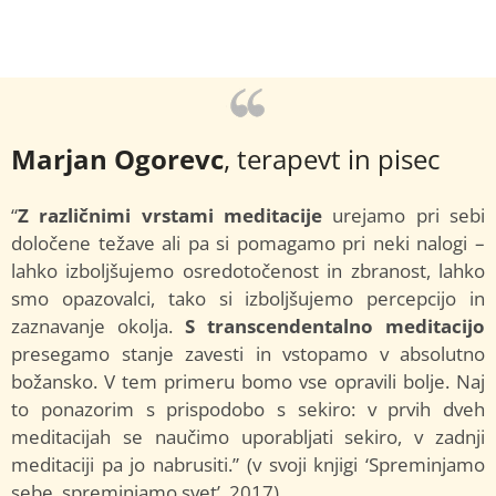
Marjan Ogorevc
, terapevt in pisec
“
Z različnimi vrstami meditacije
urejamo pri sebi
določene težave ali pa si pomagamo pri neki nalogi –
lahko izboljšujemo osredotočenost in zbranost, lahko
smo opazovalci, tako si izboljšujemo percepcijo in
zaznavanje okolja.
S transcendentalno meditacijo
presegamo stanje zavesti in vstopamo v absolutno
božansko. V tem primeru bomo vse opravili bolje. Naj
to ponazorim s prispodobo s sekiro: v prvih dveh
meditacijah se naučimo uporabljati sekiro, v zadnji
meditaciji pa jo nabrusiti.” (v svoji knjigi ‘Spreminjamo
sebe, spreminjamo svet’, 2017).