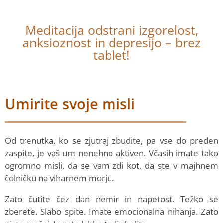
Izkušnja
Prednosti
Meditacija odstrani izgorelost,
Video
anksioznost in depresijo – brez
Q&A
tablet!
Članki
Tečaj
Urnik
Umirite svoje misli
O nas
Prijavnica
Od trenutka, ko se zjutraj zbudite, pa vse do preden
zaspite, je vaš um nenehno aktiven. Včasih imate tako
ogromno misli, da se vam zdi kot, da ste v majhnem
čolničku na viharnem morju.
Zato čutite čez dan nemir in napetost. Težko se
zberete. Slabo spite. Imate emocionalna nihanja. Zato