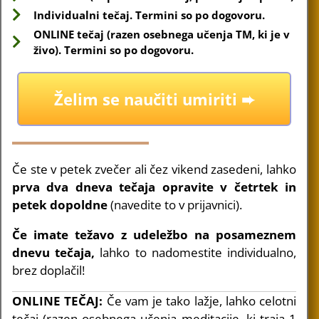
Individualni tečaj. Termini so po dogovoru.
ONLINE tečaj (razen osebnega učenja TM, ki je v
živo). Termini so po dogovoru.
Želim se naučiti umiriti ➨
Če ste v petek zvečer ali čez vikend zasedeni, lahko
prva dva dneva tečaja opravite v četrtek in
petek dopoldne
(navedite to v prijavnici).
Če imate težavo z udeležbo na posameznem
dnevu tečaja,
lahko to nadomestite individualno,
brez doplačil!
ONLINE TEČAJ:
Če vam je tako lažje, lahko celotni
tečaj (razen osebnega učenja meditacije, ki traja 1