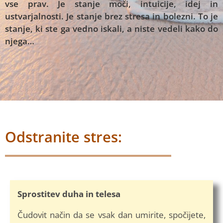
vse prav. Je stanje moči, intuicije, idej in
ustvarjalnosti. Je stanje brez stresa in bolezni. To je
stanje, ki ste ga vedno iskali, a niste vedeli kako do
njega…
Odstranite stres:
Sprostitev duha in telesa
Čudovit način da se vsak dan umirite, spočijete,