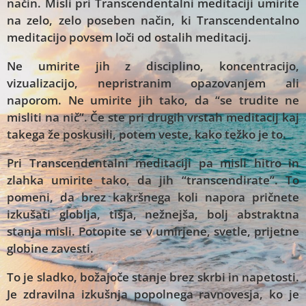
način. Misli pri Transcendentalni meditaciji umirite
na zelo, zelo poseben način, ki Transcendentalno
meditacijo povsem loči od ostalih meditacij.
Ne umirite jih z disciplino, koncentracijo,
vizualizacijo, nepristranim opazovanjem ali
naporom. Ne umirite jih tako, da “se trudite ne
misliti na nič”. Če ste pri drugih vrstah meditacij kaj
takega že poskusili, potem veste, kako težko je to.
Pri Transcendentalni meditaciji pa misli hitro in
zlahka umirite tako, da jih “transcendirate”. To
pomeni, da brez kakršnega koli napora pričnete
izkušati globlja, tišja, nežnejša, bolj abstraktna
stanja misli. Potopite se v umirjene, svetle, prijetne
globine zavesti.
To je sladko, božajoče stanje brez skrbi in napetosti.
Je zdravilna izkušnja popolnega ravnovesja, ko je