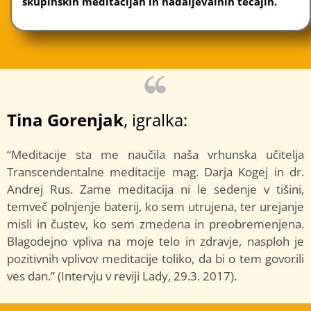
skupinskih meditacijah in nadaljevalnih tečajih.
Tina Gorenjak
, igralka:
“Meditacije sta me naučila naša vrhunska učitelja
Transcendentalne meditacije mag. Darja Kogej in dr.
Andrej Rus. Zame meditacija ni le sedenje v tišini,
temveč polnjenje baterij, ko sem utrujena, ter urejanje
misli in čustev, ko sem zmedena in preobremenjena.
Blagodejno vpliva na moje telo in zdravje, nasploh je
pozitivnih vplivov meditacije toliko, da bi o tem govorili
ves dan.” (Intervju v reviji Lady, 29.3. 2017).