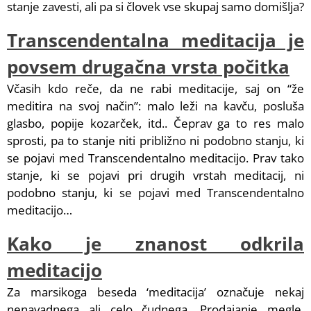
stanje zavesti, ali pa si človek vse skupaj samo domišlja?
Transcendentalna meditacija je
povsem drugačna vrsta počitka
Včasih kdo reče, da ne rabi meditacije, saj on “že
meditira na svoj način”: malo leži na kavču, posluša
glasbo, popije kozarček, itd.. Čeprav ga to res malo
sprosti, pa to stanje niti približno ni podobno stanju, ki
se pojavi med Transcendentalno meditacijo. Prav tako
stanje, ki se pojavi pri drugih vrstah meditacij, ni
podobno stanju, ki se pojavi med Transcendentalno
meditacijo…
Kako je znanost odkrila
meditacijo
Za marsikoga beseda ‘meditacija’ označuje nekaj
nenavadnega ali celo čudnega. Prodajanje megle.