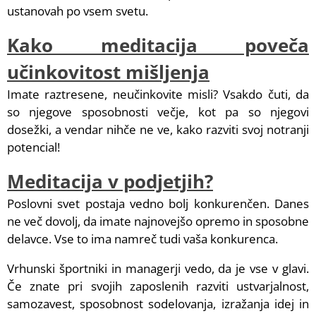
ustanovah po vsem svetu.
Kako meditacija poveča
učinkovitost mišljenja
Imate raztresene, neučinkovite misli? Vsakdo čuti, da
so njegove sposobnosti večje, kot pa so njegovi
dosežki, a vendar nihče ne ve, kako razviti svoj notranji
potencial!
Meditacija v podjetjih?
Poslovni svet postaja vedno bolj konkurenčen. Danes
ne več dovolj, da imate najnovejšo opremo in sposobne
delavce. Vse to ima namreč tudi vaša konkurenca.
Vrhunski športniki in managerji vedo, da je vse v glavi.
Če znate pri svojih zaposlenih razviti ustvarjalnost,
samozavest, sposobnost sodelovanja, izražanja idej in