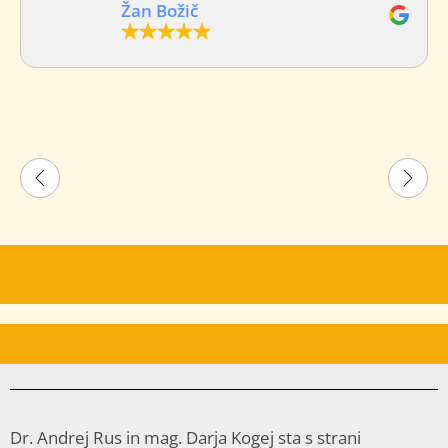
Žan Božič
Dr. Andrej Rus in mag. Darja Kogej sta s strani