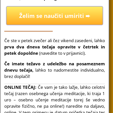
Želim se naučiti umiriti ➨
Če ste v petek zvečer ali čez vikend zasedeni, lahko
prva dva dneva tečaja opravite v četrtek in
petek dopoldne
(navedite to v prijavnici).
Če imate težavo z udeležbo na posameznem
dnevu tečaja,
lahko to nadomestite individualno,
brez doplačil!
ONLINE TEČAJ:
Če vam je tako lažje, lahko celotni
tečaj (razen osebnega učenja meditacije, ki traja 1
uro – osebno učenje meditacije torej še vedno
opravite fizično, ne pa online!) naredite na daljavo,
online. V tem primeru je datum pričetka tečaja ter