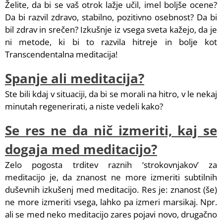
Želite, da bi se vaš otrok lažje učil, imel boljše ocene?
Da bi razvil zdravo, stabilno, pozitivno osebnost? Da bi
bil zdrav in srečen? Izkušnje iz vsega sveta kažejo, da je
ni metode, ki bi to razvila hitreje in bolje kot
Transcendentalna meditacija!
Spanje ali meditacija?
Ste bili kdaj v situaciji, da bi se morali na hitro, v le nekaj
minutah regenerirati, a niste vedeli kako?
Se res ne da nič izmeriti, kaj se
dogaja med meditacijo?
Zelo pogosta trditev raznih ‘strokovnjakov’ za
meditacijo je, da znanost ne more izmeriti subtilnih
duševnih izkušenj med meditacijo. Res je: znanost (še)
ne more izmeriti vsega, lahko pa izmeri marsikaj. Npr.
ali se med neko meditacijo zares pojavi novo, drugačno