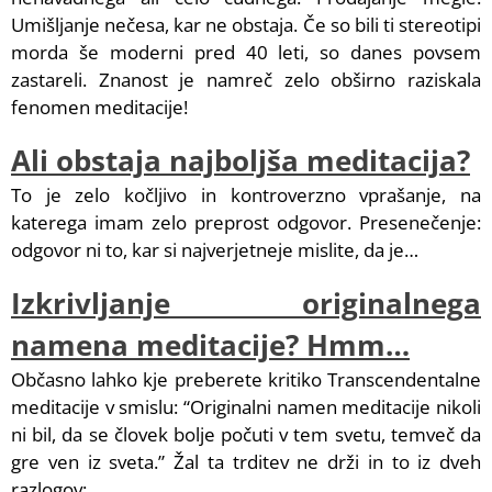
Umišljanje nečesa, kar ne obstaja. Če so bili ti stereotipi
morda še moderni pred 40 leti, so danes povsem
zastareli. Znanost je namreč zelo obširno raziskala
fenomen meditacije!
Ali obstaja najboljša meditacija?
To je zelo kočljivo in kontroverzno vprašanje, na
katerega imam zelo preprost odgovor. Presenečenje:
odgovor ni to, kar si najverjetneje mislite, da je…
Izkrivljanje originalnega
namena meditacije? Hmm…
Občasno lahko kje preberete kritiko Transcendentalne
meditacije v smislu: “Originalni namen meditacije nikoli
ni bil, da se človek bolje počuti v tem svetu, temveč da
gre ven iz sveta.” Žal ta trditev ne drži in to iz dveh
razlogov: