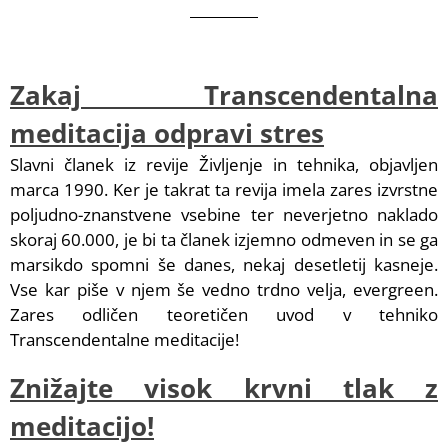
Video
Q&A
Članki
Zakaj Transcendentalna
Tečaj
meditacija odpravi stres
Urnik
Slavni članek iz revije Življenje in tehnika, objavljen
O nas
marca 1990. Ker je takrat ta revija imela zares izvrstne
Prijavnica
poljudno-znanstvene vsebine ter neverjetno naklado
skoraj 60.000, je bi ta članek izjemno odmeven in se ga
marsikdo spomni še danes, nekaj desetletij kasneje.
Vse kar piše v njem še vedno trdno velja, evergreen.
Zares odličen teoretičen uvod v tehniko
Transcendentalne meditacije!
Znižajte visok krvni tlak z
meditacijo!