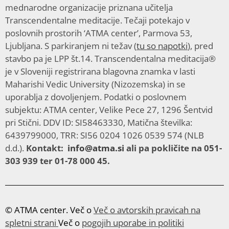
mednarodne organizacije priznana učitelja
Transcendentalne meditacije. Tečaji potekajo v
poslovnih prostorih ‘ATMA center’, Parmova 53,
Ljubljana. S parkiranjem ni težav (
tu so napotki
), pred
stavbo pa je LPP št.14. Transcendentalna meditacija®
je v Sloveniji registrirana blagovna znamka v lasti
Maharishi Vedic University (Nizozemska) in se
uporablja z dovoljenjem. Podatki o poslovnem
subjektu: ATMA center, Velike Pece 27, 1296 Šentvid
pri Stični. DDV ID: SI58463330, Matična številka:
6439799000, TRR: SI56 0204 1026 0539 574 (NLB
d.d.).
Kontakt:
info@atma.si
ali pa pokličite na 051-
303 939 ter 01-78 000 45.
© ATMA center. Več o
Več o avtorskih pravicah na
spletni strani
Več o
pogojih uporabe in politiki