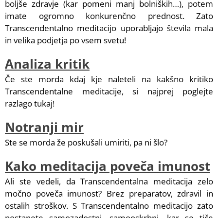
boljše zdravje (kar pomeni manj bolniških…), potem
imate ogromno konkurenčno prednost. Zato
Transcendentalno meditacijo uporabljajo števila mala
in velika podjetja po vsem svetu!
Analiza kritik
Če ste morda kdaj kje naleteli na kakšno kritiko
Transcendentalne meditacije, si najprej poglejte
razlago tukaj!
Notranji mir
Ste se morda že poskušali umiriti, pa ni šlo?
Kako meditacija poveča imunost
Ali ste vedeli, da Transcendentalna meditacija zelo
močno poveča imunost? Brez preparatov, zdravil in
ostalih stroškov. S Transcendentalno meditacijo zato
postanete samozadostni, samooskrbni, kar se tiče