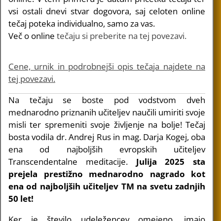
vsi ostali dnevi stvar dogovora, saj celoten online
tečaj poteka individualno, samo za vas.
Več o online
tečaju si preberite na tej povezavi.
Cene, urnik in podrobnejši opis tečaja najdete na
tej povezavi.
Na tečaju se boste pod vodstvom dveh
mednarodno priznanih učiteljev naučili umiriti svoje
misli ter spremeniti svoje življenje na bolje! Tečaj
bosta vodila dr. Andrej Rus in mag. Darja Kogej, oba
ena od najboljših evropskih učiteljev
Transcendentalne meditacije.
Julija 2025 sta
prejela prestižno mednarodno nagrado kot
ena od najboljših učiteljev TM na svetu zadnjih
50 let!
Ker je število udeležencev omejeno, imajo